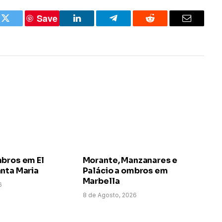
Save
k
Twitter
LinkedIn
Telegram
Reddit
Email
mbros em El
Morante, Manzanares e
nta Maria
Palácio a ombros em
Marbella
6
8 de Agosto, 2026