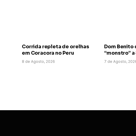
Corrida repleta de orelhas
Dom Benito 
em Coracora no Peru
“monstro” a
8 de Agosto, 2026
7 de Agosto, 202