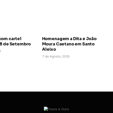
com cartel
Homenagem a Dita e João
 8 de Setembro
Moura Caetano em Santo
Aleixo
6
7 de Agosto, 2026