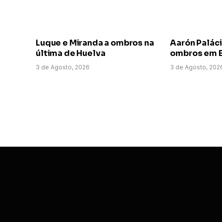
Luque e Miranda a ombros na
Aarón Paláci
última de Huelva
ombros em E
3 de Agosto, 2026
3 de Agosto, 202