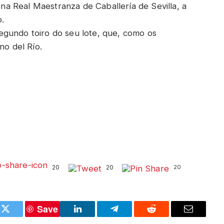
e na Real Maestranza de Caballería de Sevilla, a
.
egundo toiro do seu lote, que, como os
no del Río.
20
20
20
Save
k
Twitter
LinkedIn
Telegram
Reddit
Email