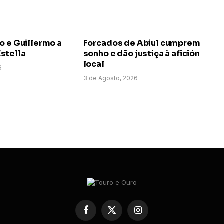
o e Guillermo a
Forcados de Abiul cumprem
stella
sonho e dão justiça à afición
local
6
3 de Agosto, 2026
Facebook
X
Instagram
(Twitter)