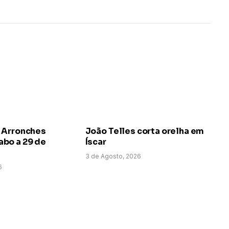
 Arronches
João Telles corta orelha em
bo a 29 de
Íscar
3 de Agosto, 2026
6