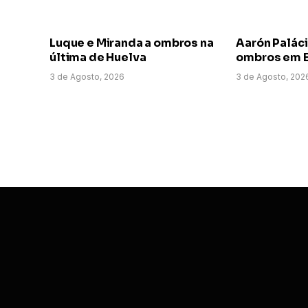
Luque e Miranda a ombros na
Aarón Paláci
última de Huelva
ombros em E
3 de Agosto, 2026
3 de Agosto, 202