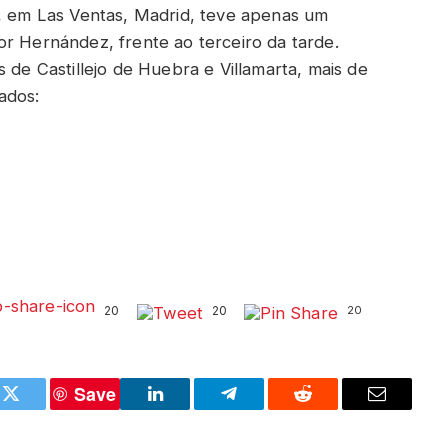
o, em Las Ventas, Madrid, teve apenas um
or Hernández, frente ao terceiro da tarde.
 de Castillejo de Huebra e Villamarta, mais de
ados:
20
20
20
Save
k
Twitter
LinkedIn
Telegram
Reddit
Email