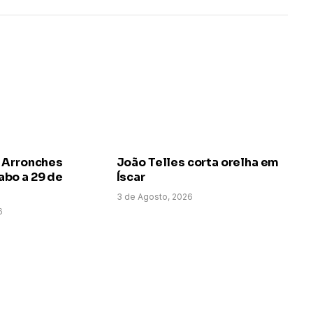
 Arronches
João Telles corta orelha em
bo a 29 de
Íscar
3 de Agosto, 2026
6