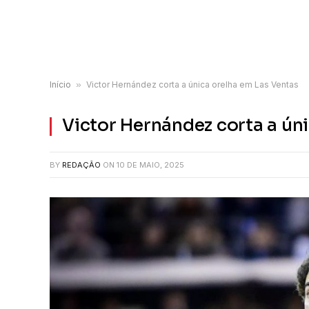
Início
»
Victor Hernández corta a única orelha em Las Ventas
Victor Hernández corta a ún
BY
REDAÇÃO
ON
10 DE MAIO, 2025