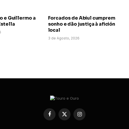
o e Guillermo a
Forcados de Abiul cumprem
stella
sonho e dão justiça à afición
local
6
3 de Agosto, 2026
Facebook
X
Instagram
(Twitter)