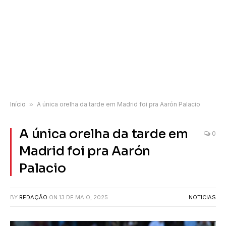
Início
»
A única orelha da tarde em Madrid foi pra Aarón Palacio
A única orelha da tarde em
0
Madrid foi pra Aarón
Palacio
BY
REDAÇÃO
ON
13 DE MAIO, 2025
NOTICIAS