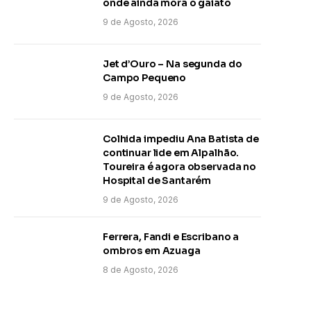
onde ainda mora o gaiato
9 de Agosto, 2026
Jet d’Ouro – Na segunda do
Campo Pequeno
9 de Agosto, 2026
Colhida impediu Ana Batista de
continuar lide em Alpalhão.
Toureira é agora observada no
Hospital de Santarém
9 de Agosto, 2026
Ferrera, Fandi e Escribano a
ombros em Azuaga
8 de Agosto, 2026