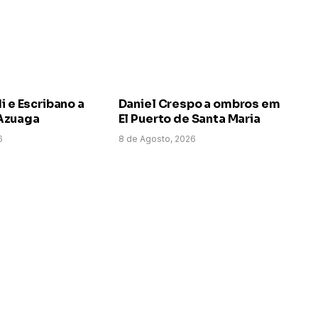
i e Escribano a
Daniel Crespo a ombros em
Azuaga
El Puerto de Santa Maria
6
8 de Agosto, 2026