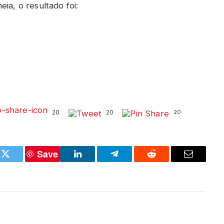
ia, o resultado foi:
20
20
20
Save
k
Twitter
LinkedIn
Telegram
Reddit
Email