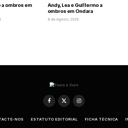
e a ombros em
Andy, Lea e Guillermo a
ombros em Ondara
6
8 de Agosto, 2026
Facebook
X
Instagram
(Twitter)
TACTE-NOS
ESTATUTO EDITORIAL
FICHA TÉCNICA
I