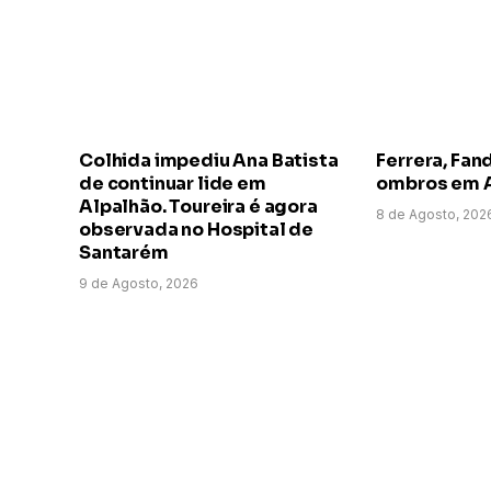
Colhida impediu Ana Batista
Ferrera, Fand
de continuar lide em
ombros em 
Alpalhão. Toureira é agora
8 de Agosto, 202
observada no Hospital de
Santarém
9 de Agosto, 2026