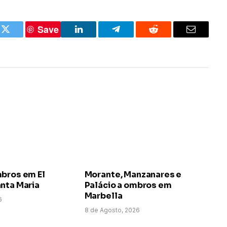
Save
k
Twitter
LinkedIn
Telegram
Reddit
Email
mbros em El
Morante, Manzanares e
nta Maria
Palácio a ombros em
Marbella
6
8 de Agosto, 2026