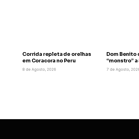
Corrida repleta de orelhas
Dom Benito 
em Coracora no Peru
“monstro” a
8 de Agosto, 2026
7 de Agosto, 202