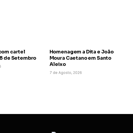
com cartel
Homenagem a Dita e João
 8 de Setembro
Moura Caetano em Santo
Aleixo
6
7 de Agosto, 2026