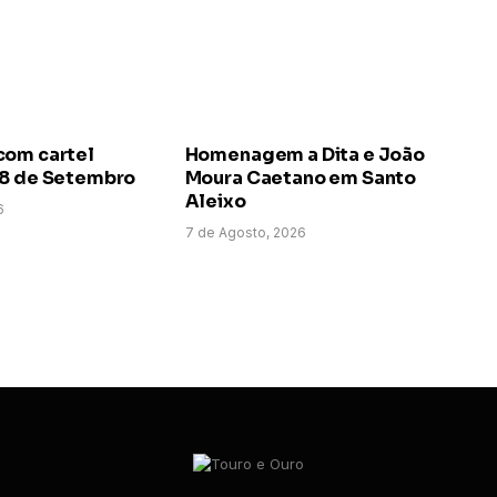
com cartel
Homenagem a Dita e João
 8 de Setembro
Moura Caetano em Santo
Aleixo
6
7 de Agosto, 2026