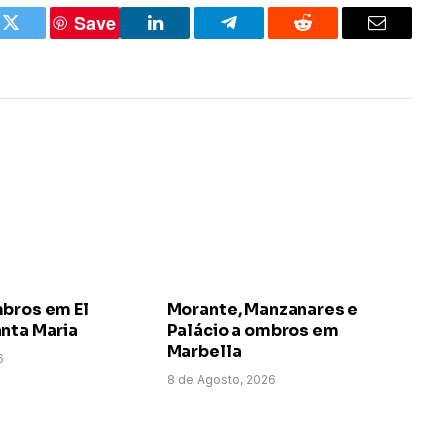
Save
k
Twitter
LinkedIn
Telegram
Reddit
Email
mbros em El
Morante, Manzanares e
nta Maria
Palácio a ombros em
Marbella
6
8 de Agosto, 2026