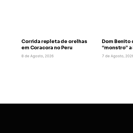
Corrida repleta de orelhas
Dom Benito 
em Coracora no Peru
“monstro” a
8 de Agosto, 2026
7 de Agosto, 202