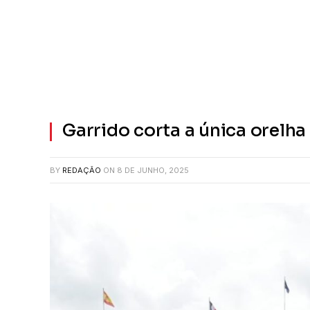
Garrido corta a única orelh
BY
REDAÇÃO
ON
8 DE JUNHO, 2025