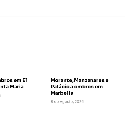
mbros em El
Morante, Manzanares e
nta Maria
Palácio a ombros em
Marbella
6
8 de Agosto, 2026