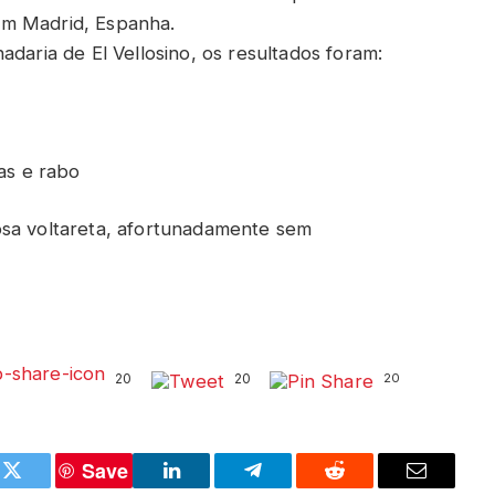
em Madrid, Espanha.
adaria de El Vellosino, os resultados foram:
has e rabo
osa voltareta, afortunadamente sem
20
20
20
Save
k
Twitter
LinkedIn
Telegram
Reddit
Email