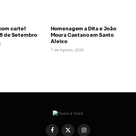
com cartel
Homenagem a Dita e João
 8 de Setembro
Moura Caetano em Santo
Aleixo
6
7 de Agosto, 2026
Facebook
X
Instagram