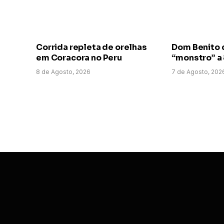
Corrida repleta de orelhas
Dom Benito 
em Coracora no Peru
“monstro” a
8 de Agosto, 2026
7 de Agosto, 202