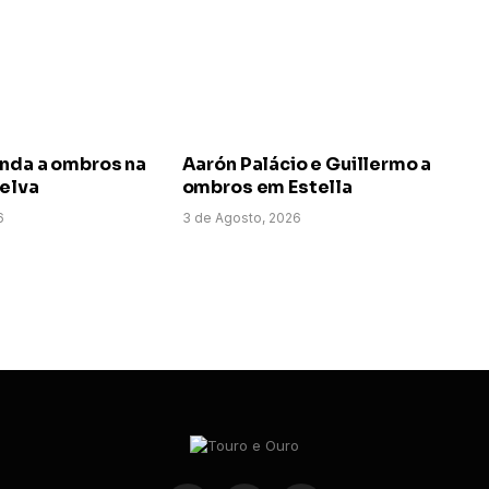
anda a ombros na
Aarón Palácio e Guillermo a
uelva
ombros em Estella
6
3 de Agosto, 2026