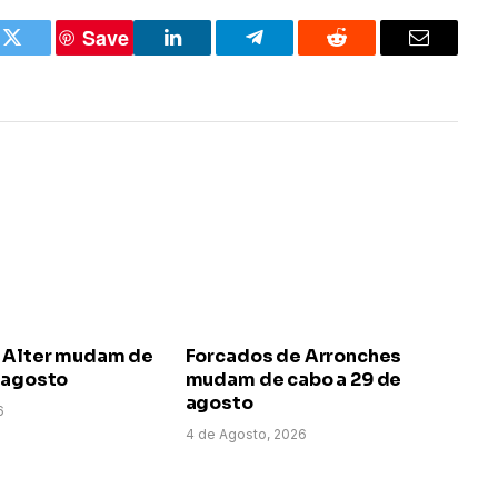
Save
k
Twitter
LinkedIn
Telegram
Reddit
Email
 Alter mudam de
Forcados de Arronches
e agosto
mudam de cabo a 29 de
agosto
6
4 de Agosto, 2026