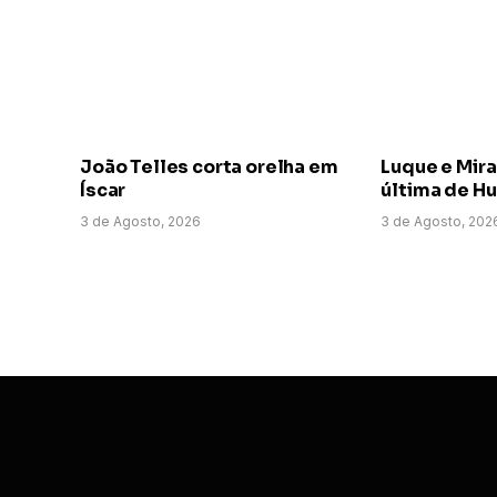
João Telles corta orelha em
Luque e Mir
Íscar
última de H
3 de Agosto, 2026
3 de Agosto, 202