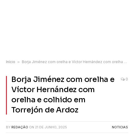
Início
»
Borja Jiménez com orelha e Víctor Hernández com orelha e colhido em Torrejón de Ardoz
Borja Jiménez com orelha e
0
Víctor Hernández com
orelha e colhido em
Torrejón de Ardoz
BY
REDAÇÃO
ON
21 DE JUNHO, 2025
NOTICIAS