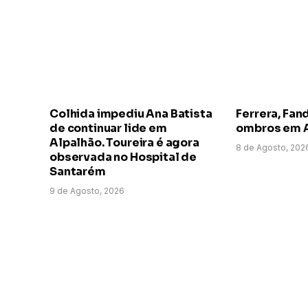
Colhida impediu Ana Batista
Ferrera, Fand
de continuar lide em
ombros em 
Alpalhão. Toureira é agora
8 de Agosto, 202
observada no Hospital de
Santarém
9 de Agosto, 2026