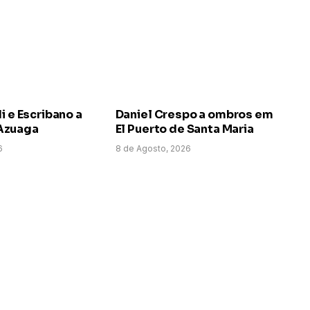
i e Escribano a
Daniel Crespo a ombros em
Azuaga
El Puerto de Santa Maria
6
8 de Agosto, 2026