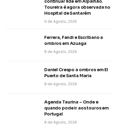
continuar lide em Alpalhão.
Toureira é agora observada no
Hospital de Santarém
9 de Agosto, 2026
Ferrera, Fandi e Escribano a
ombros em Azuaga
8 de Agosto, 2026
Daniel Crespo a ombros em El
Puerto de Santa Maria
8 de Agosto, 2026
Agenda Taurina – Onde e
quando pode ir aos touros em
Portugal
8 de Agosto, 2026