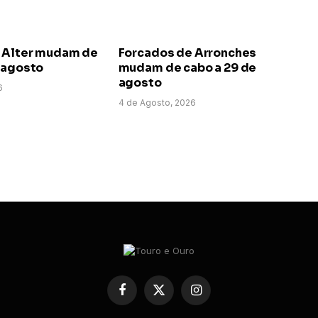
 Alter mudam de
Forcados de Arronches
e agosto
mudam de cabo a 29 de
agosto
6
4 de Agosto, 2026
Facebook
X
Instagram
(Twitter)