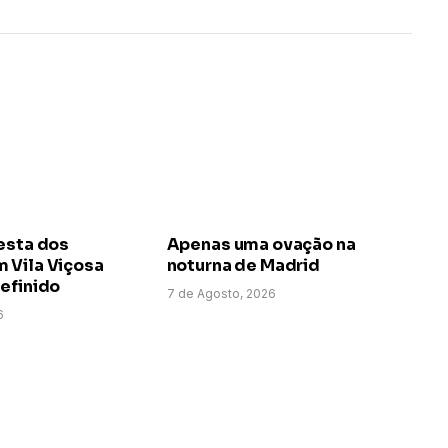
esta dos
Apenas uma ovação na
 Vila Viçosa
noturna de Madrid
efinido
7 de Agosto, 2026
6