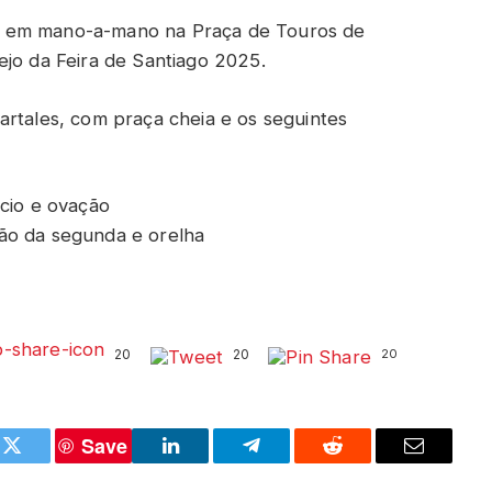
m em mano-a-mano na Praça de Touros de
ejo da Feira de Santiago 2025.
artales, com praça cheia e os seguintes
ncio e ovação
ão da segunda e orelha
20
20
20
Save
k
Twitter
LinkedIn
Telegram
Reddit
Email