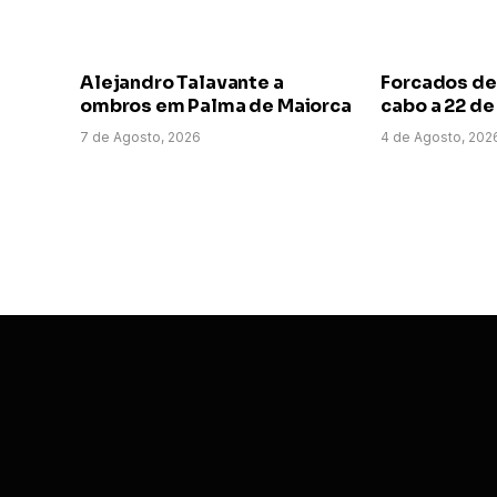
Alejandro Talavante a
Forcados de
ombros em Palma de Maiorca
cabo a 22 d
7 de Agosto, 2026
4 de Agosto, 202