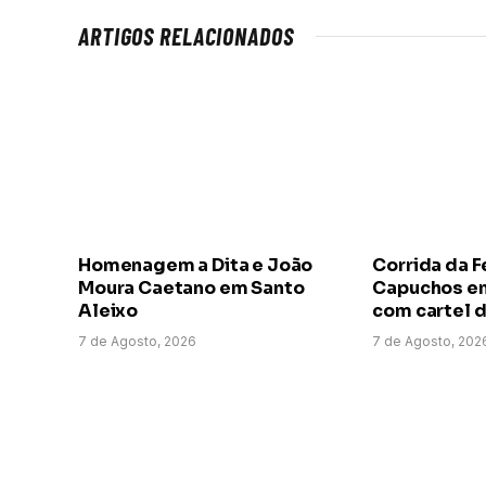
ARTIGOS RELACIONADOS
Homenagem a Dita e João
Corrida da F
Moura Caetano em Santo
Capuchos em
Aleixo
com cartel d
7 de Agosto, 2026
7 de Agosto, 202