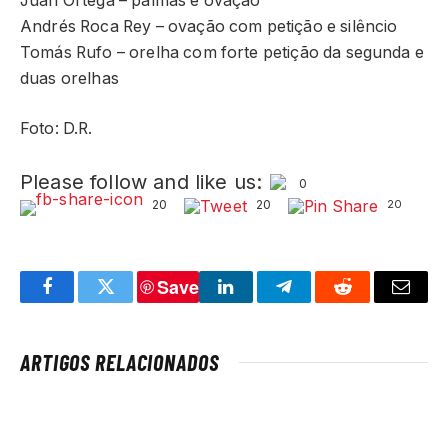
Juan Ortega – palmas e ovação
Andrés Roca Rey – ovação com petição e silêncio
Tomás Rufo – orelha com forte petição da segunda e
duas orelhas
Foto: D.R.
Please follow and like us:
0
20
20
20
Save
Facebook
Twitter
LinkedIn
Telegram
Reddit
Email
ARTIGOS RELACIONADOS