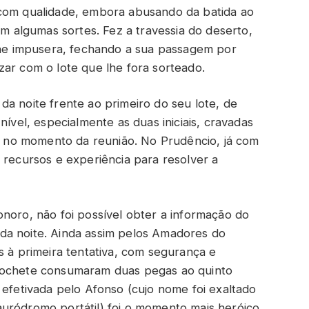
 com qualidade, embora abusando da batida ao
em algumas sortes. Fez a travessia do deserto,
 lhe impusera, fechando a sua passagem por
zar com o lote que lhe fora sorteado.
a noite frente ao primeiro do seu lote, de
nível, especialmente as duas iniciais, cravadas
to no momento da reunião. No Prudêncio, já com
 recursos e experiência para resolver a
noro, não foi possível obter a informação do
da noite. Ainda assim pelos Amadores do
s à primeira tentativa, com segurança e
lcochete consumaram duas pegas ao quinto
 efetivada pelo Afonso (cujo nome foi exaltado
uródromo portátil) foi o momento mais heróico