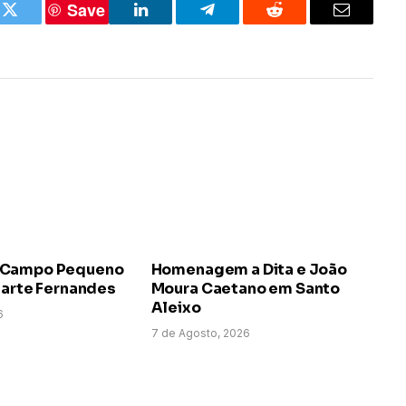
Save
k
Twitter
LinkedIn
Telegram
Reddit
Email
 Campo Pequeno
Homenagem a Dita e João
uarte Fernandes
Moura Caetano em Santo
Aleixo
6
7 de Agosto, 2026