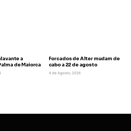
alavante a
Forcados de Alter mudam de
alma de Maiorca
cabo a 22 de agosto
6
4 de Agosto, 2026