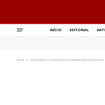
INÍCIO
EDITORIAL
ART
Início
»
João D’Alva no certame de novilhadas de Guadarrama