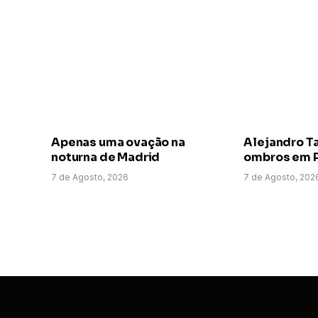
Apenas uma ovação na
Alejandro T
noturna de Madrid
ombros em P
7 de Agosto, 2026
7 de Agosto, 202