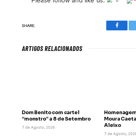
Please follow and like us:
0
SHARE.
Faceboo
ARTIGOS RELACIONADOS
Dom Benito com cartel
Homenagem a
“monstro” a 8 de Setembro
Moura Caeta
Aleixo
7 de Agosto, 2026
7 de Agosto, 202