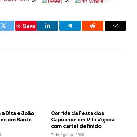
20
20
20
Save
k
Twitter
LinkedIn
Telegram
Reddit
Email
 Dita e João
Corrida da Festa dos
no em Santo
Capuchos em Vila Viçosa
com cartel definido
6
7 de Agosto, 2026