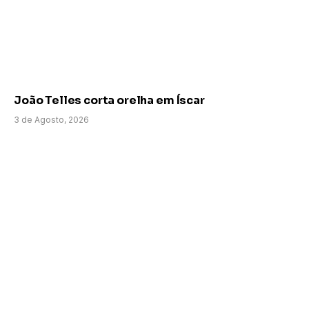
João Telles corta orelha em Íscar
3 de Agosto, 2026