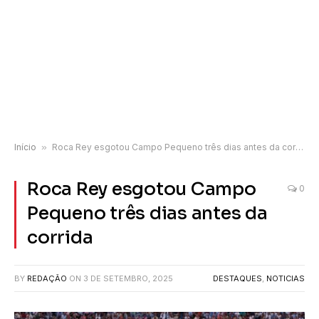
Início
»
Roca Rey esgotou Campo Pequeno três dias antes da corrida
Roca Rey esgotou Campo
0
Pequeno três dias antes da
corrida
BY
REDAÇÃO
ON
3 DE SETEMBRO, 2025
DESTAQUES
,
NOTICIAS