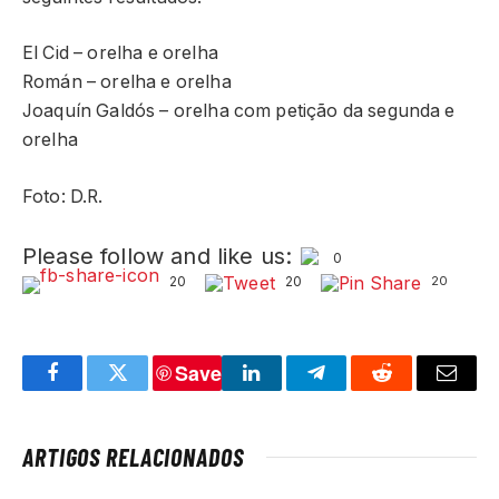
El Cid – orelha e orelha
Román – orelha e orelha
Joaquín Galdós – orelha com petição da segunda e
orelha
Foto: D.R.
Please follow and like us:
0
20
20
20
Save
Facebook
Twitter
LinkedIn
Telegram
Reddit
Email
ARTIGOS RELACIONADOS