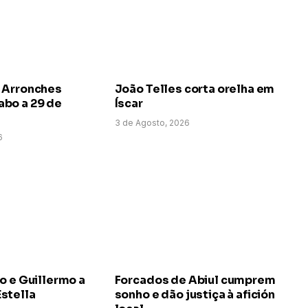
 Arronches
João Telles corta orelha em
bo a 29 de
Íscar
3 de Agosto, 2026
6
o e Guillermo a
Forcados de Abiul cumprem
stella
sonho e dão justiça à afición