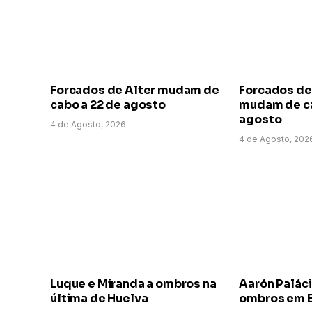
Forcados de Alter mudam de
Forcados de
cabo a 22 de agosto
mudam de ca
agosto
4 de Agosto, 2026
4 de Agosto, 202
Luque e Miranda a ombros na
Aarón Paláci
última de Huelva
ombros em E