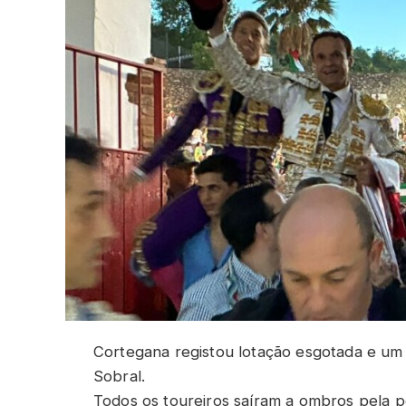
Cortegana registou lotação esgotada e um
Sobral.
Todos os toureiros saíram a ombros pela p