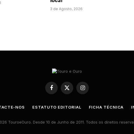
local
6
3 de Agosto, 2026
Facebook
X
Instagram
(Twitter)
TACTE-NOS
ESTATUTO EDITORIAL
FICHA TÉCNICA
I
026 TouroeOuro. Desde 10 de Junho de 2011. Todos os direitos reserva