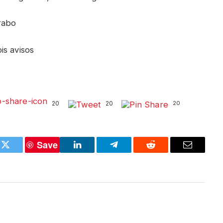
rabo
is avisos
20
20
20
Save
k
Twitter
LinkedIn
Telegram
Reddit
Email