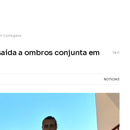
em Cortegana
saída a ombros conjunta em
0
NOTICIAS