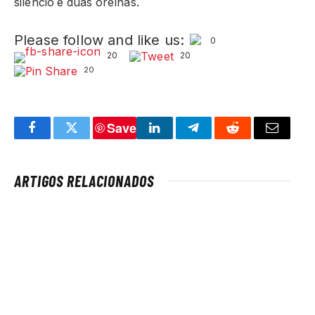
silêncio e duas orelhas.
Please follow and like us:
0
20
20
20
Save
Facebook
Twitter
LinkedIn
Telegram
Reddit
Email
ARTIGOS RELACIONADOS