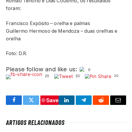
Romão Tenório e Dias Coutinho, os resultados
foram:
Francisco Expósito – orelha e palmas
Guillermo Hermoso de Mendoza – duas orelhas e
orelha
Foto: D.R.
Please follow and like us:
0
20
20
20
Save
Facebook
Twitter
LinkedIn
Telegram
Reddit
Email
ARTIGOS RELACIONADOS