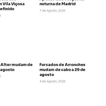
 Vila Viçosa
noturna de Madrid
efinido
7 de Agosto, 2026
6
 Alter mudam de
Forcados de Arronches
e agosto
mudam de cabo a 29 de
agosto
6
4 de Agosto, 2026