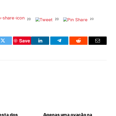
20
20
20
Save
k
Twitter
LinkedIn
Telegram
Reddit
Email
esta dos
Apenas uma ovação na