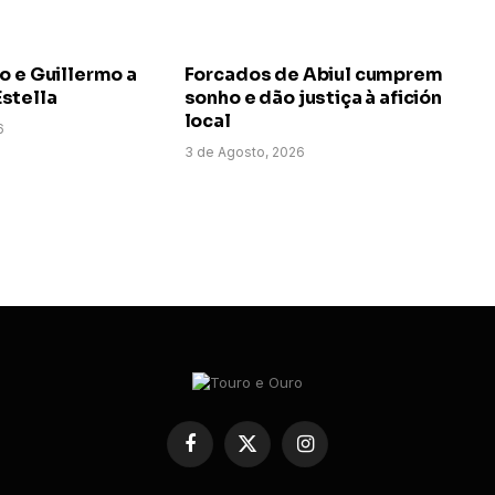
o e Guillermo a
Forcados de Abiul cumprem
stella
sonho e dão justiça à afición
local
6
3 de Agosto, 2026
Facebook
X
Instagram
(Twitter)