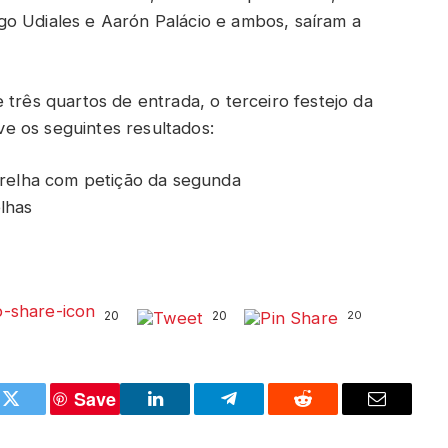
o Udiales e Aarón Palácio e ambos, saíram a
 três quartos de entrada, o terceiro festejo da
e os seguintes resultados:
 orelha com petição da segunda
lhas
20
20
20
Save
k
Twitter
LinkedIn
Telegram
Reddit
Email