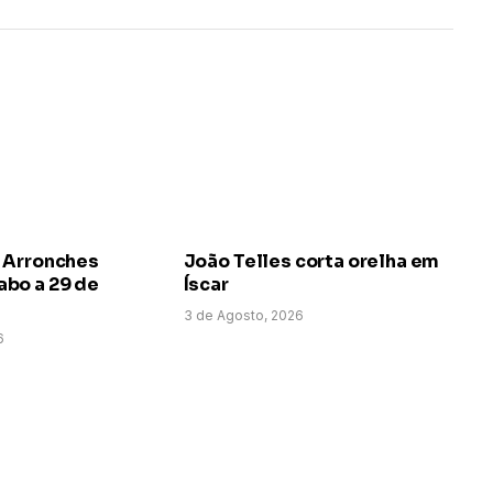
 Arronches
João Telles corta orelha em
bo a 29 de
Íscar
3 de Agosto, 2026
6