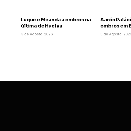
Luque e Miranda a ombros na
Aarón Paláci
última de Huelva
ombros em E
3 de Agosto, 2026
3 de Agosto, 202