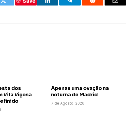
Save
k
Twitter
LinkedIn
Telegram
Reddit
Email
esta dos
Apenas uma ovação na
 Vila Viçosa
noturna de Madrid
efinido
7 de Agosto, 2026
6