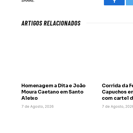
SHARE.
Faceboo
ARTIGOS RELACIONADOS
Homenagem a Dita e João
Corrida da F
Moura Caetano em Santo
Capuchos em
Aleixo
com cartel d
7 de Agosto, 2026
7 de Agosto, 202