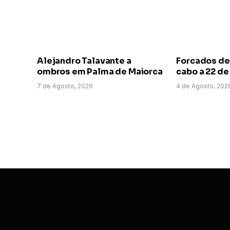
Alejandro Talavante a
Forcados de
ombros em Palma de Maiorca
cabo a 22 d
7 de Agosto, 2026
4 de Agosto, 202