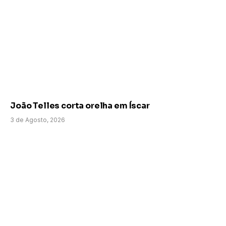
João Telles corta orelha em Íscar
3 de Agosto, 2026