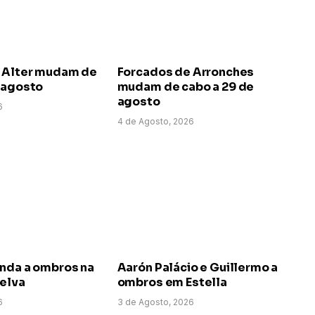
 Alter mudam de
Forcados de Arronches
e agosto
mudam de cabo a 29 de
agosto
6
4 de Agosto, 2026
anda a ombros na
Aarón Palácio e Guillermo a
uelva
ombros em Estella
6
3 de Agosto, 2026