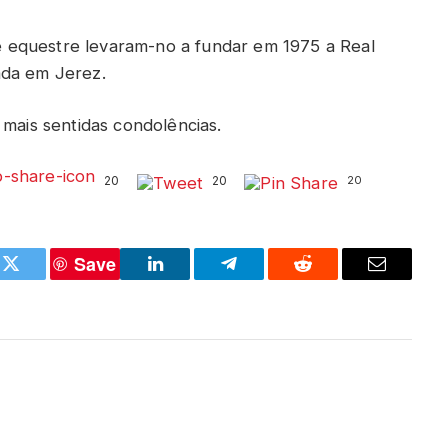
 equestre levaram-no a fundar em 1975 a Real
ada em Jerez.
 mais sentidas condolências.
20
20
20
Save
k
Twitter
LinkedIn
Telegram
Reddit
Email