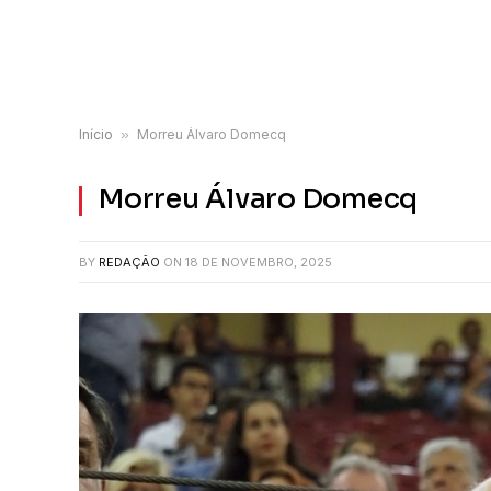
Início
»
Morreu Álvaro Domecq
Morreu Álvaro Domecq
BY
REDAÇÃO
ON
18 DE NOVEMBRO, 2025