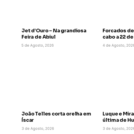
Jet d’Ouro – Na grandiosa
Forcados de
Feira de Abiul
cabo a 22 d
5 de Agosto, 2026
4 de Agosto, 202
João Telles corta orelha em
Luque e Mir
Íscar
última de H
3 de Agosto, 2026
3 de Agosto, 202