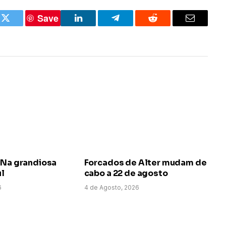
Save
k
Twitter
LinkedIn
Telegram
Reddit
Email
 Na grandiosa
Forcados de Alter mudam de
ul
cabo a 22 de agosto
6
4 de Agosto, 2026