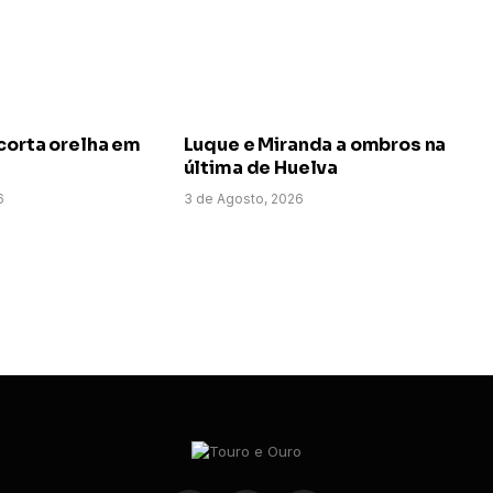
corta orelha em
Luque e Miranda a ombros na
última de Huelva
6
3 de Agosto, 2026