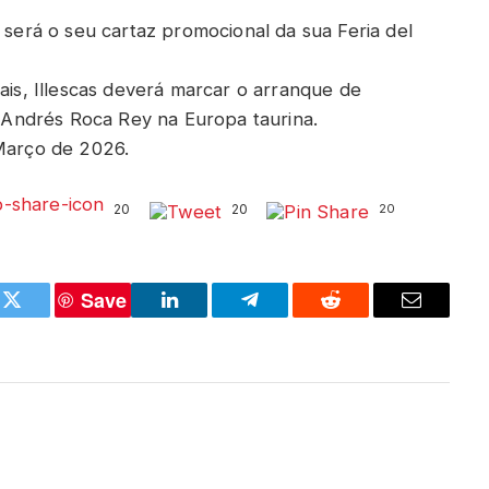
e será o seu cartaz promocional da sua Feria del
iais, Illescas deverá marcar o arranque de
Andrés Roca Rey na Europa taurina.
 Março de 2026.
20
20
20
Save
k
Twitter
LinkedIn
Telegram
Reddit
Email