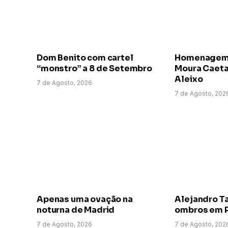
Dom Benito com cartel
Homenagem a
“monstro” a 8 de Setembro
Moura Caeta
Aleixo
7 de Agosto, 2026
7 de Agosto, 202
Apenas uma ovação na
Alejandro T
noturna de Madrid
ombros em P
7 de Agosto, 2026
7 de Agosto, 202