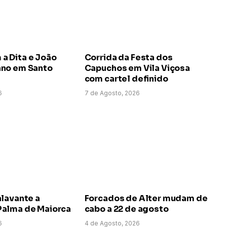
 Dita e João
Corrida da Festa dos
no em Santo
Capuchos em Vila Viçosa
com cartel definido
6
7 de Agosto, 2026
alavante a
Forcados de Alter mudam de
alma de Maiorca
cabo a 22 de agosto
6
4 de Agosto, 2026