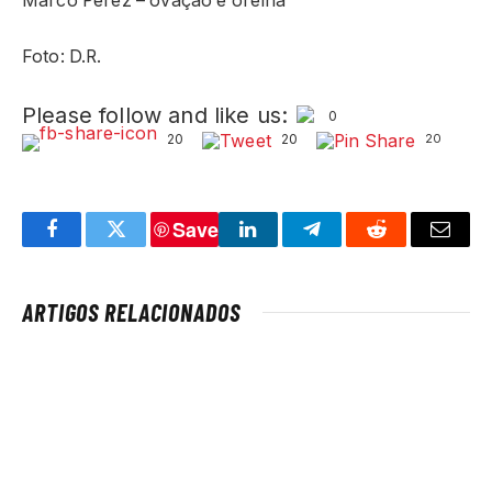
Marco Pérez – ovação e orelha
Foto: D.R.
Please follow and like us:
0
20
20
20
Save
Facebook
Twitter
LinkedIn
Telegram
Reddit
Email
ARTIGOS RELACIONADOS