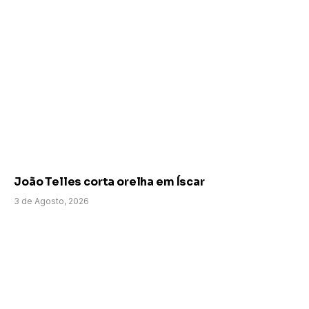
João Telles corta orelha em Íscar
3 de Agosto, 2026