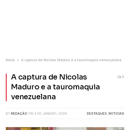
Início
»
A captura de Nicolas Maduro e a tauromaquia venezuelana
A captura de Nicolas
0
Maduro e a tauromaquia
venezuelana
BY
REDAÇÃO
ON
4 DE JANEIRO, 2026
DESTAQUES
,
NOTICIAS