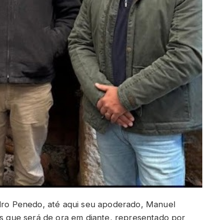
edro Penedo, até aqui seu apoderado, Manuel
is que será de ora em diante, representado por