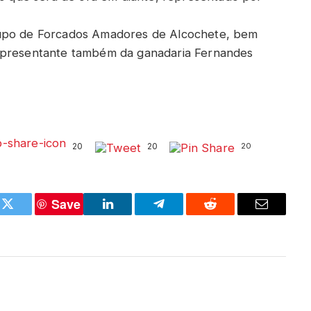
rupo de Forcados Amadores de Alcochete, bem
representante também da ganadaria Fernandes
20
20
20
Save
k
Twitter
LinkedIn
Telegram
Reddit
Email