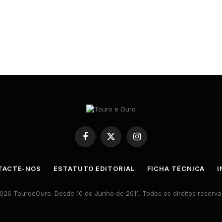
Facebook
X
Instagram
(Twitter)
TACTE-NOS
ESTATUTO EDITORIAL
FICHA TÉCNICA
I
026 TouroeOuro. Desde 10 de Junho de 2011. Todos os direitos reserva