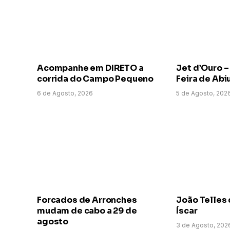
Acompanhe em DIRETO a
Jet d’Ouro –
corrida do Campo Pequeno
Feira de Abi
6 de Agosto, 2026
5 de Agosto, 202
Forcados de Arronches
João Telles 
mudam de cabo a 29 de
Íscar
agosto
3 de Agosto, 202