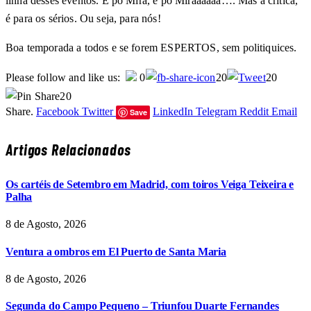
linha desses eventos. É pó Mira, é pó Miraaaaaa…. Mas a crítica,
é para os sérios. Ou seja, para nós!
Boa temporada a todos e se forem ESPERTOS, sem politiquices.
Please follow and like us:
0
20
20
20
Share.
Facebook
Twitter
LinkedIn
Telegram
Reddit
Email
Save
Artigos Relacionados
Os cartéis de Setembro em Madrid, com toiros Veiga Teixeira e
Palha
8 de Agosto, 2026
Ventura a ombros em El Puerto de Santa Maria
8 de Agosto, 2026
Segunda do Campo Pequeno – Triunfou Duarte Fernandes