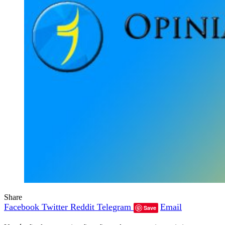
Share
Facebook
Twitter
Reddit
Telegram
Email
Save