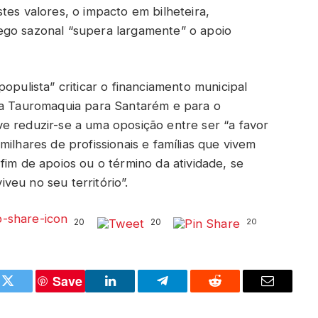
tes valores, o impacto em bilheteira,
ego sazonal “supera largamente” o apoio
opulista” criticar o financiamento municipal
da Tauromaquia para Santarém e para o
e reduzir-se a uma oposição entre ser “a favor
ilhares de profissionais e famílias que vivem
fim de apoios ou o término da atividade, se
eu no seu território”.
20
20
20
Save
k
Twitter
LinkedIn
Telegram
Reddit
Email