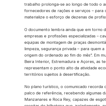
trabalho prolonga-se ao longo de todo o an
fornecedores de rações e serviços – para
materialize o esforço de dezenas de profiss
O documento lembra ainda que em torno da
empresas e profissões especializadas – cav
equipas de montagem de praças desmontáve
limpeza, segurança privada – para quem a 
origem do ordenado ao fim do mês”. Em mui
Beira Interior, Estremadura e Açores, as t
representam o ponto alto da atividade eco
territórios sujeitos à desertificação.
No plano turístico, o comunicado recorda
palco de referência, recebendo algumas da
Manzanares e Roca Rey, capazes de esgot
receitas de bilheteira que, isoladamente, p