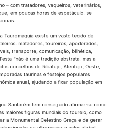
o – com tratadores, vaqueiros, veterinários,
 que, em poucas horas de espetáculo, se
ionais.
 Tauromaquia existe um vasto tecido de
aleiros, matadores, toureiros, apoderados,
is, transporte, comunicação, bilhética,
Festa “não é uma tradição abstrata, mas a
tos concelhos do Ribatejo, Alentejo, Oeste,
emporadas taurinas e festejos populares
nómica anual, ajudando a fixar população em
 que Santarém tem conseguido afirmar-se como
s maiores figuras mundiais do toureio, como
ar a Monumental Celestino Graça e de gerar
odem igualar ou ultrapassar o valor global