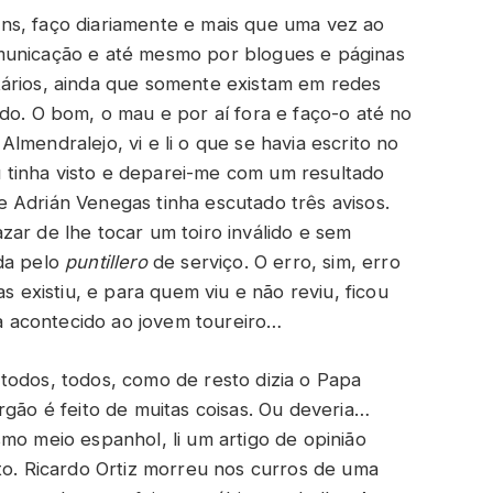
ns, faço diariamente e mais que uma vez ao
municação e até mesmo por blogues e páginas
tários, ainda que somente existam em redes
do. O bom, o mau e por aí fora e faço-o até no
lmendralejo, vi e li o que se havia escrito no
tinha visto e deparei-me com um resultado
 Adrián Venegas tinha escutado três avisos.
ar de lhe tocar um toiro inválido e sem
ada pelo
puntillero
de serviço. O erro, sim, erro
s existiu, e para quem viu e não reviu, ficou
ha acontecido ao jovem toureiro…
todos, todos, como de resto dizia o Papa
rgão é feito de muitas coisas. Ou deveria…
mo meio espanhol, li um artigo de opinião
to. Ricardo Ortiz morreu nos curros de uma