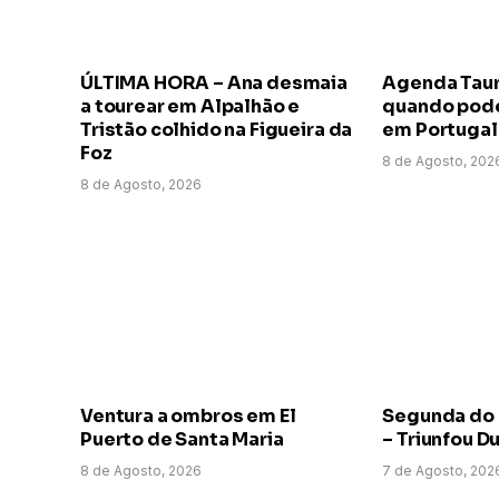
ÚLTIMA HORA – Ana desmaia
Agenda Taur
a tourear em Alpalhão e
quando pode 
Tristão colhido na Figueira da
em Portugal
Foz
8 de Agosto, 202
8 de Agosto, 2026
Ventura a ombros em El
Segunda do
Puerto de Santa Maria
– Triunfou D
8 de Agosto, 2026
7 de Agosto, 202