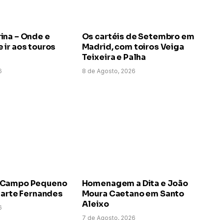
ina – Onde e
Os cartéis de Setembro em
ir aos touros
Madrid, com toiros Veiga
Teixeira e Palha
6
8 de Agosto, 2026
 Campo Pequeno
Homenagem a Dita e João
uarte Fernandes
Moura Caetano em Santo
Aleixo
6
7 de Agosto, 2026