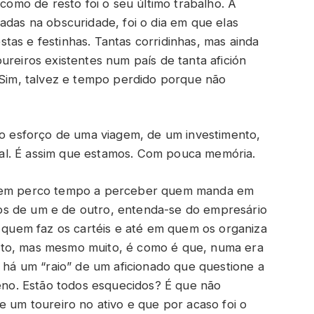
 como de resto foi o seu último trabalho. A
adas na obscuridade, foi o dia em que elas
as e festinhas. Tantas corridinhas, mas ainda
ureiros existentes num país de tanta afición
? Sim, talvez e tempo perdido porque não
r o esforço de uma viagem, de um investimento,
al. É assim que estamos. Com pouca memória.
 nem perco tempo a perceber quem manda em
os de um e de outro, entenda-se do empresário
m quem faz os cartéis e até em quem os organiza
ito, mas mesmo muito, é como é que, numa era
o há um “raio” de um aficionado que questione a
o. Estão todos esquecidos? É que não
e um toureiro no ativo e que por acaso foi o