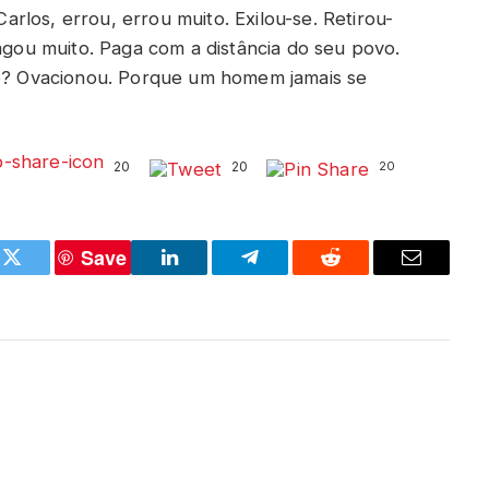
los, errou, errou muito. Exilou-se. Retirou-
pagou muito. Paga com a distância do seu povo.
vo? Ovacionou. Porque um homem jamais se
20
20
20
Save
k
Twitter
LinkedIn
Telegram
Reddit
Email