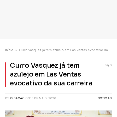
Início
»
Curro Vasquez já tem azulejo em Las Ventas evocativo da sua carreira
Curro Vasquez já tem
0
azulejo em Las Ventas
evocativo da sua carreira
BY
REDAÇÃO
ON
15 DE MAIO, 2026
NOTICIAS