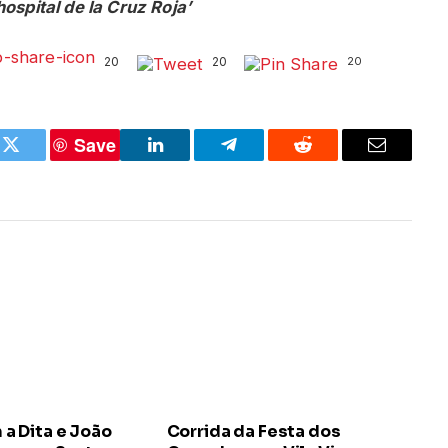
ospital de la Cruz Roja’
20
20
20
Save
k
Twitter
LinkedIn
Telegram
Reddit
Email
 Dita e João
Corrida da Festa dos