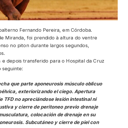
ubalterno Fernando Pereira, em Córdoba.
de Miranda, foi prendido à altura do ventre
enso no piton durante largos segundos,
os.
e depois transferido para o Hospital da Cruz
 seguinte:
erecha que parte aponeurosis músculo oblicuo
lvica, exteriorizando el ciego. Apertura
 TFD no apreciándose lesión intestinal ni
stiva y cierre de peritoneo previo drenaje
musculatura, colocación de drenaje en su
oneurosis. Subcutáneo y cierre de piel con