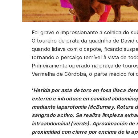
Foi grave e impressionante a colhida do s
O toureiro de prata da quadrilha de David 
quando lidava com o capote, ficando susp
tornando o percalço terrível à vista de tod
Primeiramente operado na praça de touros 
Vermelha de Córdoba, o parte médico foi o
‘
Herida por asta de toro en fosa ilíaca d
externo e introduce en cavidad abdominopé
mediante laparotomía McBurney. Rotura de
sangrado activo. Se realiza limpieza exhau
intraabdominal (verde). Aproximación de 
proximidad con cierre por encima de la ap