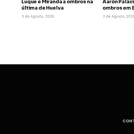
Luque e Miranda a ombros na
Aarón Paláci
última de Huelva
ombros em E
3 de Agosto, 2026
3 de Agosto, 202
CON