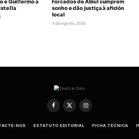
o e Guillermo a
Forcados de Abiul cumprem
stella
sonho e dão justiça à afición
local
6
3 de Agosto, 2026
Facebook
X
Instagram
(Twitter)
TACTE-NOS
ESTATUTO EDITORIAL
FICHA TÉCNICA
I