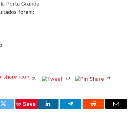
la Porta Grande.
ltados foram:
o
20
20
20
Save
k
Twitter
LinkedIn
Telegram
Reddit
Email