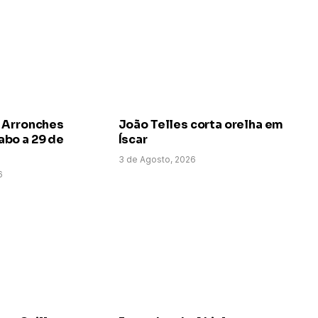
 Arronches
João Telles corta orelha em
bo a 29 de
Íscar
3 de Agosto, 2026
6