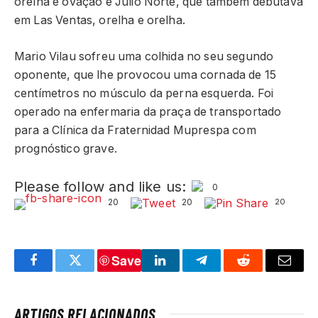
orelha e ovação e Julio Norte, que também debutava
em Las Ventas, orelha e orelha.
Mario Vilau sofreu uma colhida no seu segundo
oponente, que lhe provocou uma cornada de 15
centímetros no músculo da perna esquerda. Foi
operado na enfermaria da praça de transportado
para a Clínica da Fraternidad Muprespa com
prognóstico grave.
Please follow and like us:
0
20
20
20
Save
Facebook
Twitter
LinkedIn
Telegram
Reddit
Email
ARTIGOS RELACIONADOS