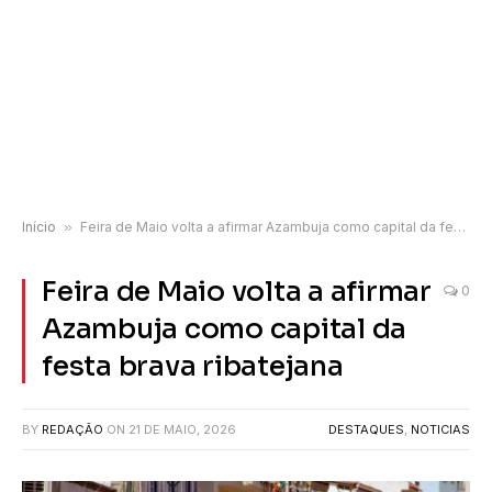
Início
»
Feira de Maio volta a afirmar Azambuja como capital da festa brava ribatejana
Feira de Maio volta a afirmar
0
Azambuja como capital da
festa brava ribatejana
BY
REDAÇÃO
ON
21 DE MAIO, 2026
DESTAQUES
,
NOTICIAS