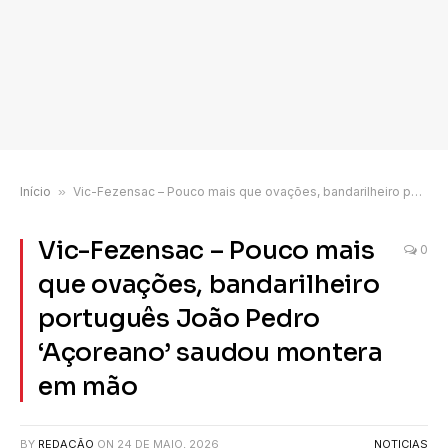
Início
»
Vic-Fezensac – Pouco mais que ovações, bandarilheiro português João Pedro ‘Açoreano’ saudou montera em mão
Vic-Fezensac – Pouco mais
0
que ovações, bandarilheiro
português João Pedro
‘Açoreano’ saudou montera
em mão
BY
REDAÇÃO
ON
24 DE MAIO, 2026
NOTICIAS