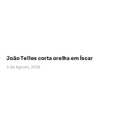
João Telles corta orelha em Íscar
3 de Agosto, 2026