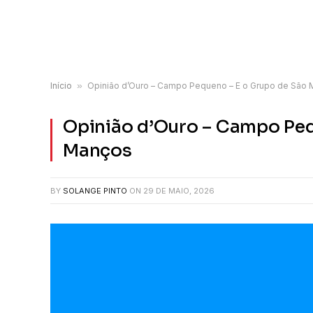
Início
»
Opinião d’Ouro – Campo Pequeno – E o Grupo de São
Opinião d’Ouro – Campo Peq
Manços
BY
SOLANGE PINTO
ON
29 DE MAIO, 2026