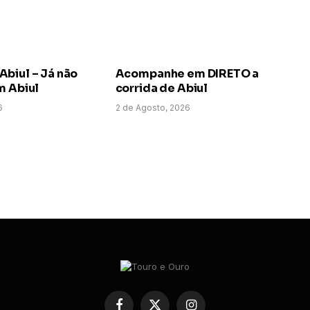
biul – Já não
Acompanhe em DIRETO a
m Abiul
corrida de Abiul
6
2 de Agosto, 2026