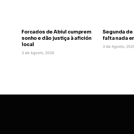
Forcados de Abiul cumprem
Segunda de A
sonho e dão justiça à afición
falta nada e
local
3 de Agosto, 202
3 de Agosto, 2026