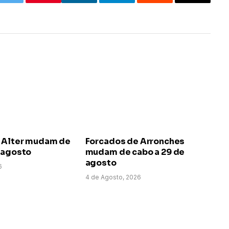
k
Twitter
LinkedIn
Telegram
Reddit
Email
 Alter mudam de
Forcados de Arronches
e agosto
mudam de cabo a 29 de
agosto
6
4 de Agosto, 2026