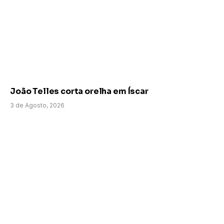
João Telles corta orelha em Íscar
3 de Agosto, 2026