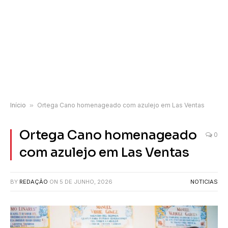
Início
»
Ortega Cano homenageado com azulejo em Las Ventas
Ortega Cano homenageado
0
com azulejo em Las Ventas
BY
REDAÇÃO
ON
5 DE JUNHO, 2026
NOTICIAS