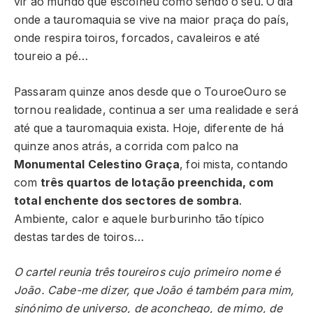
vir ao mundo que escolheu como sendo o seu. O dia
onde a tauromaquia se vive na maior praça do país,
onde respira toiros, forcados, cavaleiros e até
toureio a pé…
Passaram quinze anos desde que o TouroeOuro se
tornou realidade, continua a ser uma realidade e será
até que a tauromaquia exista. Hoje, diferente de há
quinze anos atrás, a corrida com palco na
Monumental Celestino Graça
, foi mista, contando
com
três quartos de lotação preenchida, com
total enchente dos sectores de sombra
.
Ambiente, calor e aquele burburinho tão típico
destas tardes de toiros…
O cartel reunia três toureiros cujo primeiro nome é
João. Cabe-me dizer, que João é também para mim,
sinónimo de universo, de aconchego, de mimo, de