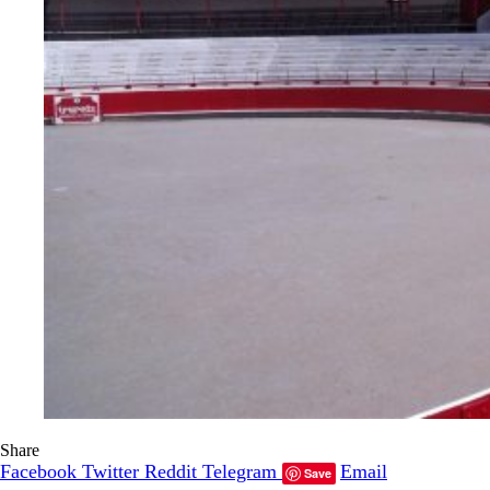
Share
Facebook
Twitter
Reddit
Telegram
Email
Save