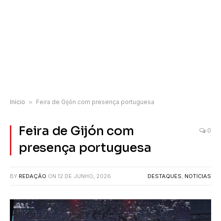
Início
»
Feira de Gijón com presença portuguesa
Feira de Gijón com
0
presença portuguesa
BY
REDAÇÃO
ON
12 DE JUNHO, 2026
DESTAQUES
,
NOTICIAS