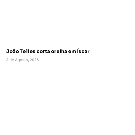
João Telles corta orelha em Íscar
3 de Agosto, 2026