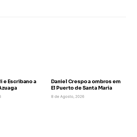
i e Escribano a
Daniel Crespo a ombros em
Azuaga
El Puerto de Santa Maria
6
8 de Agosto, 2026