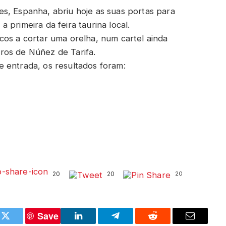
s, Espanha, abriu hoje as suas portas para
 primeira da feira taurina local.
cos a cortar uma orelha, num cartel ainda
ros de Núñez de Tarifa.
 entrada, os resultados foram:
20
20
20
Save
k
Twitter
LinkedIn
Telegram
Reddit
Email