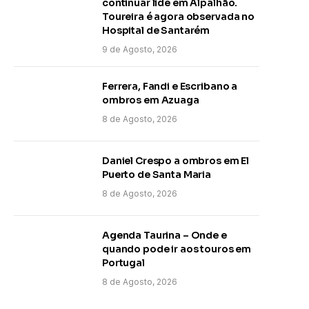
continuar lide em Alpalhão.
Toureira é agora observada no
Hospital de Santarém
9 de Agosto, 2026
Ferrera, Fandi e Escribano a
ombros em Azuaga
8 de Agosto, 2026
Daniel Crespo a ombros em El
Puerto de Santa Maria
8 de Agosto, 2026
Agenda Taurina – Onde e
quando pode ir aos touros em
Portugal
8 de Agosto, 2026