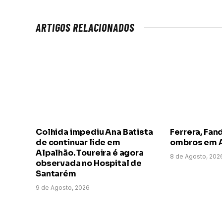
ARTIGOS RELACIONADOS
Colhida impediu Ana Batista
Ferrera, Fand
de continuar lide em
ombros em 
Alpalhão. Toureira é agora
8 de Agosto, 202
observada no Hospital de
Santarém
9 de Agosto, 2026