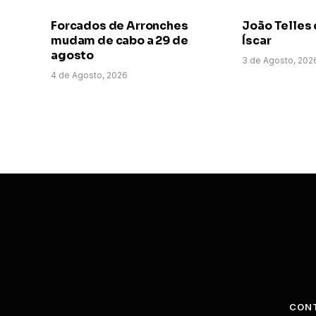
Forcados de Arronches
João Telles 
mudam de cabo a 29 de
Íscar
agosto
3 de Agosto, 202
4 de Agosto, 2026
CON