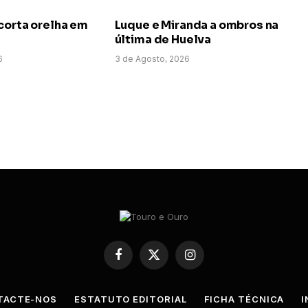
corta orelha em
Luque e Miranda a ombros na
última de Huelva
6
3 de Agosto, 2026
Facebook
X
Instagram
(Twitter)
TACTE-NOS
ESTATUTO EDITORIAL
FICHA TÉCNICA
I