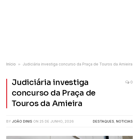
Início
»
Judiciária investiga concurso da Praça de Touros da Amieira
Judiciária investiga
0
concurso da Praça de
Touros da Amieira
BY
JOÃO DINIS
ON
25 DE JUNHO, 2026
DESTAQUES
,
NOTICIAS