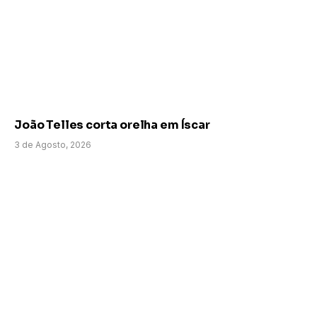
João Telles corta orelha em Íscar
3 de Agosto, 2026